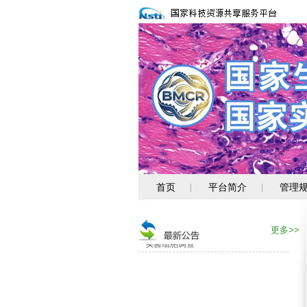
消化道肿瘤细胞新资源上线
首页
平台简介
管理
|
|
关注PUMC-系列新资源
专题服务--转移性肿瘤类器官
更多>>
实验细胞调查