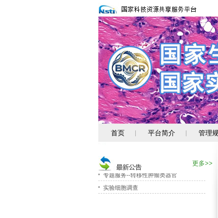
首页
平台简介
管理
|
|
消化道肿瘤细胞新资源上线
关注PUMC-系列新资源
更多>>
专题服务--转移性肿瘤类器官
实验细胞调查