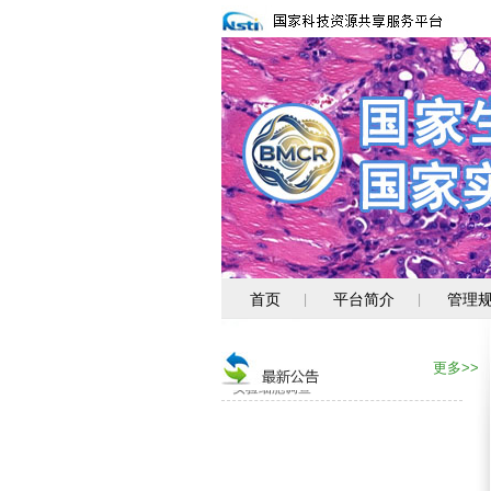
消化道肿瘤细胞新资源上线
首页
平台简介
管理
|
|
关注PUMC-系列新资源
专题服务--转移性肿瘤类器官
更多>>
实验细胞调查