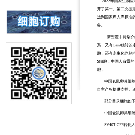
2022年国家生物
开了第一、第二次鉴
达到国家库入库标准
务。
新资源中特别介
系，又有
C
as9稳转
胞，还有永生化静脉内
S细胞；中国人背景
胞；
中国仓鼠卵巢细
自主产权提供支撑。
部分目录细胞如
中国仓鼠卵巢细
SV40T
-GFP
转化