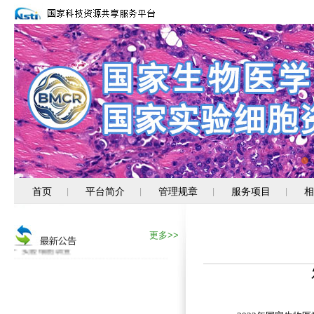
消化道肿瘤细胞新资源上线
首页
平台简介
管理规章
服务项目
相
|
|
|
|
关注PUMC-系列新资源
专题服务--转移性肿瘤类器官
更多>>
实验细胞调查