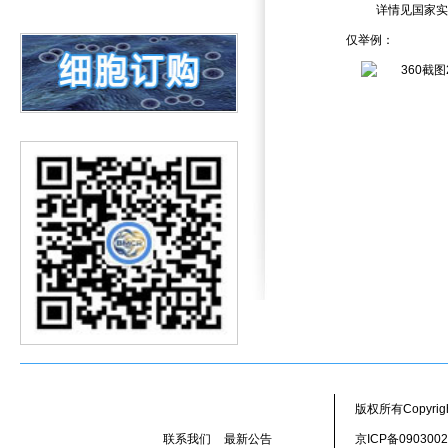
详情见
国家实
消化道肿瘤细胞新资源上线
仅举例：
关注PUMC-系列新资源
专题服务--转移性肿瘤类器官
实验细胞调查
版权所有Copyr
联系我们
最新公告
京ICP备090300