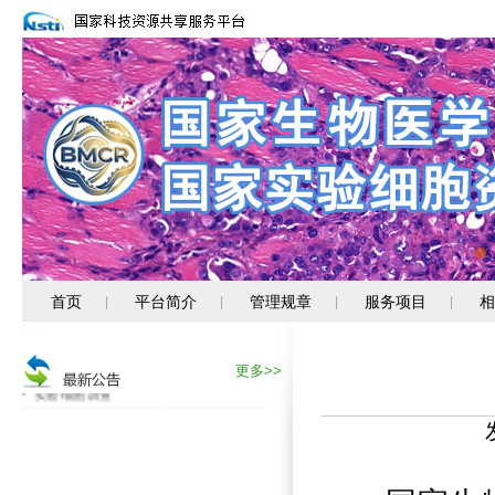
消化道肿瘤细胞新资源上线
首页
平台简介
管理规章
服务项目
相
|
|
|
|
关注PUMC-系列新资源
专题服务--转移性肿瘤类器官
更多>>
实验细胞调查