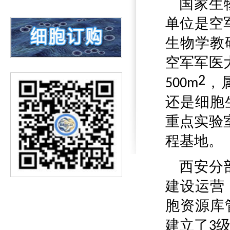
国家
生
单位是空
生物学教
空军军医
2
500m
，
还是细胞
重点实验
程基地
。
西安分
建设运营
胞资源库
建立了
3