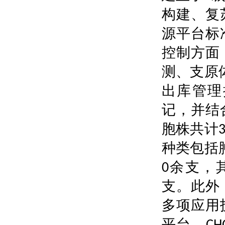
构建
复
、
源平台标
控制方面
测
支原
、
出库管理
记
并结
，
胞株共计
种类包括
余支
0
，
支
此外
。
多项应用
平台